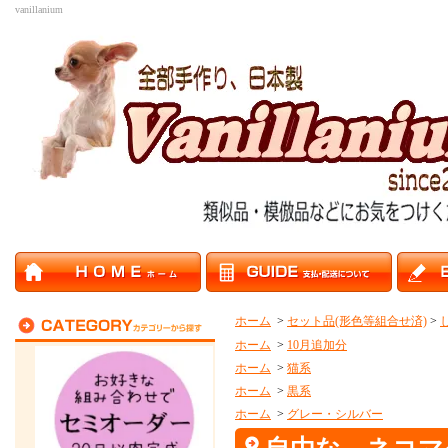
vanillanium
ホーム
>
セット品(形色等組合せ済)
>
ホーム
>
10月追加分
ホーム
>
猫系
ホーム
>
黒系
ホーム
>
グレー・シルバー