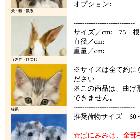
オプション:
犬・狼・狐系
----------------------------
サイズ／cm: 75 根元
直径／cm:
重量／cm:
うさぎ・ひつじ
※サイズは全て約に
ださい
※この商品は、曲げ
できません。
----------------------------
猫系
推奨荷物サイズ 60
☆ばにみみは、全部