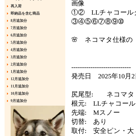
画像
再入荷
①② LLチャコール
即納品を含む商品
③④⑤⑥⑦⑧⑨➉
8月追加分
7月追加分
6月追加分
🌸 ネコマタ仕様の
5月追加分
4月追加分
3月追加分
2月追加分
----------------------------
1月追加分
発売日 2025年10月
12月追加分
11月追加分
尻尾型: ネコマタ 
10月追加分
9月追加分
根元: LLチャコー
先端: Mスノー
切替: あり
取付: 安全ピン・大