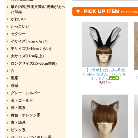
最近内容(説明文等)に更新があっ
た商品
かわいい
かっこいい
セクシー
小サイズ(~7cmくらい)
中サイズ(8~10cmくらい)
大サイズ(11cm以上)
ロングサイズ(15~20cm前後)
【コラボ】ばにみみRj黒
白
PredatorRatさん パラソル
P
黒系
ネットさん
5,800円
茶系
グレー・シルバー
金・ゴールド
赤・紫系
黄色・オレンジ系
青・緑系
ピンク系
ベージュ・アイボリー系