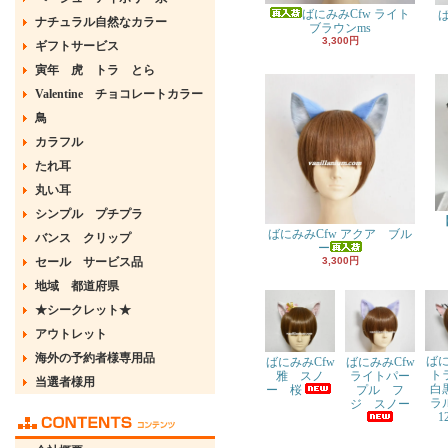
ばにみみCfw ライト
ナチュラル自然なカラー
ブラウンms
3,300円
ギフトサービス
寅年 虎 トラ とら
Valentine チョコレートカラー
鳥
カラフル
たれ耳
丸い耳
シンプル プチプラ
ばにみみCfw アクア ブル
バンス クリップ
ー
セール サービス品
3,300円
地域 都道府県
★シークレット★
アウトレット
海外の予約者様専用品
ばに
ばにみみCfw
ばにみみCfw
ト
ライトパー
雅 スノ
当選者様用
白
プル フ
ー 桜
ラ
ジ スノー
1