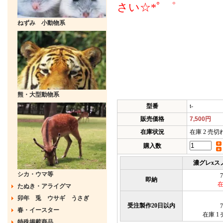
さい☆*ﾟ ゜
ねずみ 小動物系
熊・大型動物系
型番
t-
販売価格
7,500円
在庫状況
在庫 2 売
購入数
濃グレxス
シカ・ウマ等
7
即納
たぬき・アライグマ
卯年 兎 ウサギ うさぎ
受注製作20日以内
7
春・イースター
在庫 1
特殊掲載商品