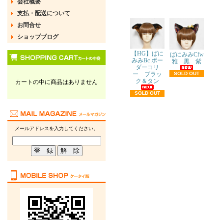
会社概要
支払・配送について
お問合せ
ショップブログ
【HG】ばに
ばにみみCfw
みみBc ボー
雅 黒 紫
ダーコリ
ー ブラッ
SOLD OUT
ク＆タン
カートの中に商品はありません
SOLD OUT
メールアドレスを入力してください。