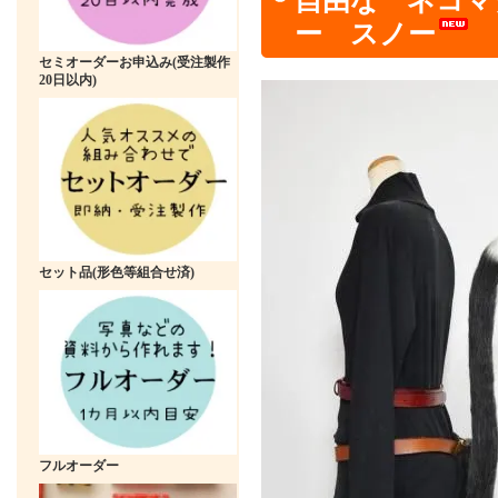
自由な ネコマ
ー スノー
セミオーダーお申込み(受注製作
20日以内)
セット品(形色等組合せ済)
フルオーダー