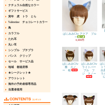
ナチュラル自然なカラー
ギフトサービス
寅年 虎 トラ とら
Valentine チョコレートカラー
鳥
カラフル
ばにみみCfw アクア ブル
ー
たれ耳
3,300円
丸い耳
シンプル プチプラ
バンス クリップ
セール サービス品
ばに
ばにみみCfw
ばにみみCfw
ト
地域 都道府県
ライトパー
雅 スノ
白
プル フ
ー 桜
★シークレット★
ラ
ジ スノー
1
アウトレット
海外の予約者様専用品
当選者様用