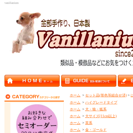
vanillanium
ホーム
>
セット品(形色等組合せ済)
>
ホーム
>
ハイグレードタイプ
ホーム
>
犬・狼・狐系
ホーム
>
大サイズ(11cm以上)
ホーム
>
茶系
ホーム
>
金・ゴールド