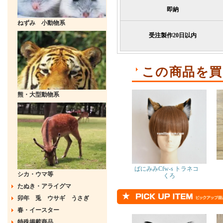
即納
ねずみ 小動物系
受注製作20日以内
この商品を買
熊・大型動物系
ばにみみCfw-s トラネコ
シカ・ウマ等
くろ
たぬき・アライグマ
卯年 兎 ウサギ うさぎ
春・イースター
特殊掲載商品