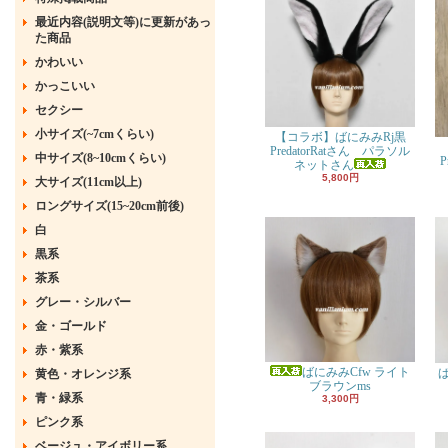
最近内容(説明文等)に更新があっ
た商品
かわいい
かっこいい
セクシー
小サイズ(~7cmくらい)
【コラボ】ばにみみRj黒
PredatorRatさん パラソル
中サイズ(8~10cmくらい)
P
ネットさん
5,800円
大サイズ(11cm以上)
ロングサイズ(15~20cm前後)
白
黒系
茶系
グレー・シルバー
金・ゴールド
赤・紫系
ばにみみCfw ライト
黄色・オレンジ系
ブラウンms
青・緑系
3,300円
ピンク系
ベージュ・アイボリー系