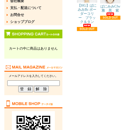
会社概要
【HG】ばに
ばにみみCfw
支払・配送について
みみBc ボー
雅 黒 紫
ダーコリ
お問合せ
ー ブラッ
SOLD OUT
ショップブログ
ク＆タン
SOLD OUT
カートの中に商品はありません
メールアドレスを入力してください。