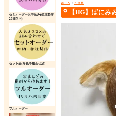
ホーム
>
たれ耳
【HG】ばにみ
セミオーダーお申込み(受注製作
20日以内)
セット品(形色等組合せ済)
フルオーダー