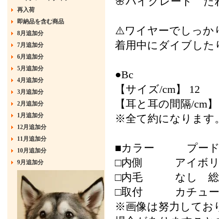
🌸ハイグレード た
再入荷
即納品を含む商品
⚠️ワイヤーでしっ
8月追加分
着用中にダイブした
7月追加分
6月追加分
5月追加分
●Bc
4月追加分
【サイズ/cm】 12
3月追加分
【耳と耳の間隔/cm】 
2月追加分
1月追加分
※全て約になります
12月追加分
11月追加分
■カラー プード
10月追加分
□内側 アイボリ
9月追加分
□内毛 なし 総
□取付 カチューシ
※画像は努力してお