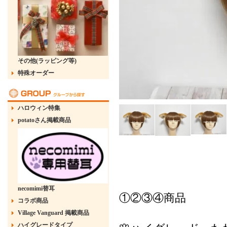
その他(ラッピング等)
特殊オーダー
ハロウィン特集
potatoさん掲載商品
necomimi替耳
①②③④商品
コラボ商品
Village Vanguard 掲載商品
ハイグレードタイプ