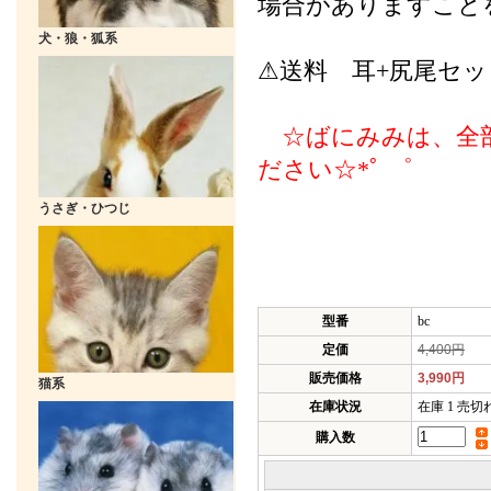
場合がありますこと
犬・狼・狐系
⚠送料 耳+尻尾セッ
☆ばにみみは、全部
ださい☆*ﾟ ゜
うさぎ・ひつじ
型番
bc
定価
4,400円
販売価格
3,990円
猫系
在庫状況
在庫 1 売
購入数