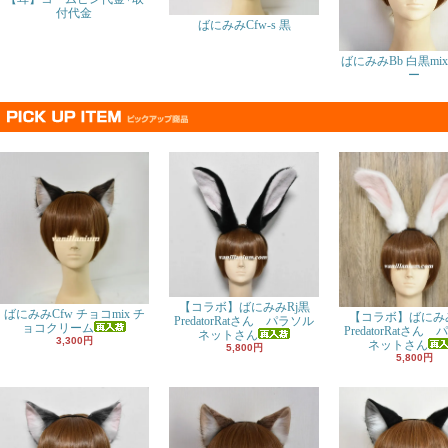
付代金
ばにみみCfw-s 黒
ばにみみBb 白黒mi
ー
【コラボ】ばにみみRj黒
ばにみみCfw チョコmix チ
【コラボ】ばにみみ
PredatorRatさん パラソル
ョコクリーム
PredatorRatさん
ネットさん
3,300円
ネットさん
5,800円
5,800円