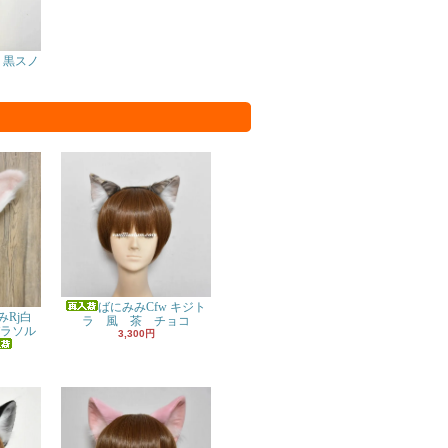
x 黒スノ
ばにみみCfw キジト
Rj白
ラ 風 茶 チョコ
 パラソル
3,300円