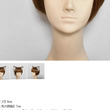
ズ】8cm
と耳の間隔】7cm