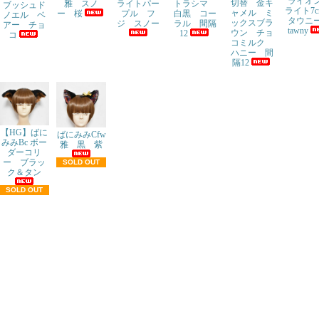
ライ
切替 金キ
トラシマ
ライトパー
雅 スノ
ブッシュド
ライト7
ャメル ミ
白黒 コー
プル フ
ー 桜
ノエル ベ
タウ
ックスブラ
ラル 間隔
ジ スノー
アー チョ
tawny
ウン チョ
12
コ
コミルク
ハニー 間
隔12
【HG】ばに
ばにみみCfw
みみBc ボー
雅 黒 紫
ダーコリ
ー ブラッ
SOLD OUT
ク＆タン
SOLD OUT