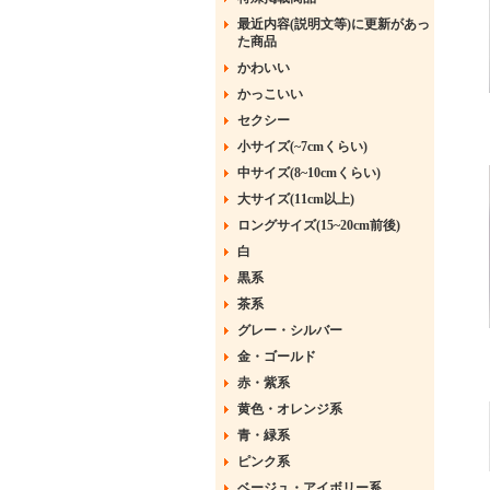
最近内容(説明文等)に更新があっ
た商品
かわいい
かっこいい
セクシー
小サイズ(~7cmくらい)
中サイズ(8~10cmくらい)
大サイズ(11cm以上)
ロングサイズ(15~20cm前後)
白
黒系
茶系
グレー・シルバー
金・ゴールド
赤・紫系
黄色・オレンジ系
青・緑系
ピンク系
ベージュ・アイボリー系