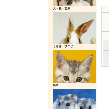
犬・狼・狐系
うさぎ・ひつじ
猫系