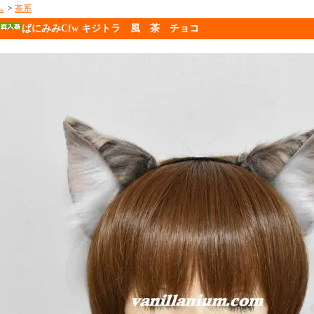
ム
>
茶系
ばにみみCfw キジトラ 風 茶 チョコ