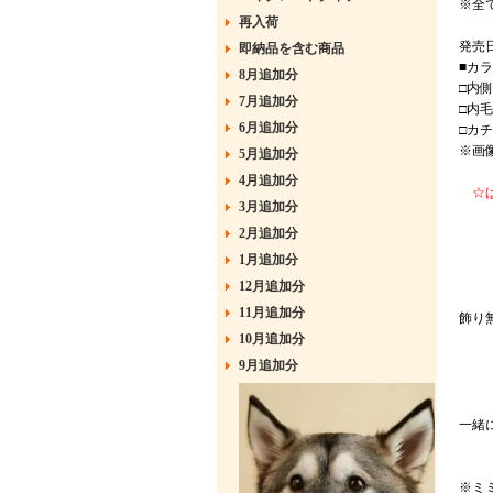
※全
再入荷
発売日
即納品を含む商品
■カ
8月追加分
□内
7月追加分
□内
6月追加分
□カ
※画
5月追加分
4月追加分
☆ば
3月追加分
2月追加分
1月追加分
12月追加分
11月追加分
飾り
10月追加分
9月追加分
一緒
※ミ