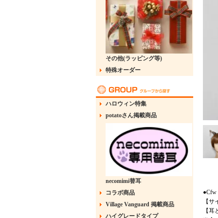
その他(ラッピング等)
特殊オーダー
ハロウィン特集
potatoさん掲載商品
necomimi替耳
●Cfw
コラボ商品
【サイ
Village Vanguard 掲載商品
【耳
ハイグレードタイプ