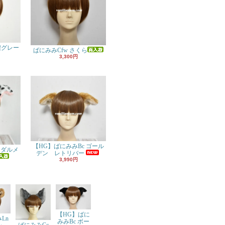
濃グレー
ばにみみCfw さくら
3,300円
【HG】ばにみみBc ゴール
 ダルメ
デン レトリバー
3,990円
【HG】ばに
Ln
みみBc ボー
ばにみみCc