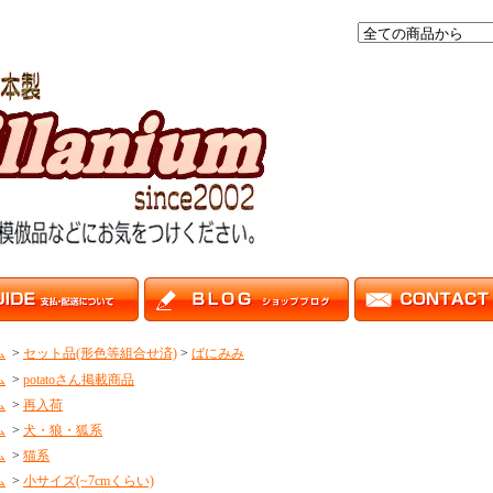
ム
>
セット品(形色等組合せ済)
>
ばにみみ
ム
>
potatoさん掲載商品
ム
>
再入荷
ム
>
犬・狼・狐系
ム
>
猫系
ム
>
小サイズ(~7cmくらい)