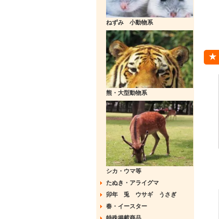
ねずみ 小動物系
熊・大型動物系
シカ・ウマ等
たぬき・アライグマ
卯年 兎 ウサギ うさぎ
春・イースター
特殊掲載商品