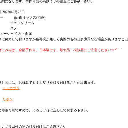
て約になります。手作り品の為数ミリの誤差はご容赦下さい。
:2023年2月22日
ラー 茶+白ミックス(混色)
側 チョコクリーム
毛 スノー
チューシャ くろ・金属
像は努力しておりますが色再現が難しく実際のものと多少異なる場合がありますこ
にみみは、全部手作り、日本製です。類似品・模倣品にご注意ください☆*ﾟ ゜
無し耳には、お好みでミミカザリを取り付けることが出来ます。
ミミカザリ
リボン
に即納可能ですので、よろしければ合わせてお求め下さい。
ミカザリ以外の物の取り付けはご遠慮下さい