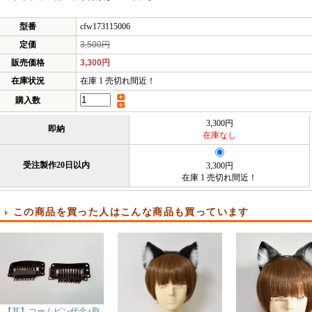
型番
cfw173115006
定価
3,500円
販売価格
3,300円
在庫状況
在庫 1 売切れ間近！
購入数
3,300円
即納
在庫なし
受注製作20日以内
3,300円
在庫 1 売切れ間近！
この商品を買った人はこんな商品も買っています
【耳】コームピン代金+取