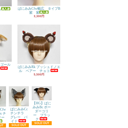
ばにみみCfw幅広 タイプB
ら
紫 紫
3,300円
 ゴール
ばにみみRk ブッシュドノエ
ル ベアー チョコ
5,500円
【HG】ばに
みみBc ボー
ばにみみCc
Cfw
ダーコリ
チンチラ
x チ
ー ブラッ
グレー パ
リー
ク
イド
SOLD OUT
SOLD OUT
UT