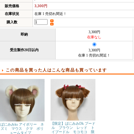
販売価格
3,300円
在庫状況
在庫 1 売切れ間近！
購入数
3,300円
即納
在庫なし
受注製作20日以内
3,300円
在庫 1 売切れ間近！
この商品を買った人はこんな商品も買っています
【限定】ばにみみDk プード
ばにみみks アイボリー ネ
ル ブラウン レッド ト
ズミ マウス クマ ボリ
イプードル モコモコ 限
ュームタイプ