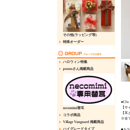
その他(ラッピング等)
特殊オーダー
ハロウィン特集
potatoさん掲載商品
●Cfw
【サイ
necomimi替耳
【耳
コラボ商品
※全
Village Vanguard 掲載商品
ハイグレードタイプ
■