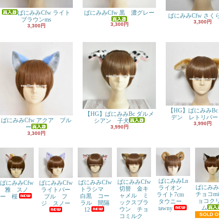
ばにみみCfw ライト
ばにみみCfw 黒 濃グレー
ばにみみCfw さく
ブラウンms
3,300円
3,300円
3,300円
【HG】ばにみみBc
【HG】ばにみみBc ダルメ
デン レトリバー
ばにみみCfw アクア ブル
シアン 子犬
3,990円
ー
3,990円
3,300円
ばにみみLn
ばにみみCfw
ばにみみCfw
ばにみみCfw
ばにみみCfw
ばにみみ
ライオン
切替 金キ
トラシマ
ライトパー
雅 スノ
チョコmi
ライト7cm
ャメル ミ
白黒 コー
プル フ
ー 桜
ョコク
タウニー
ックスブラ
ラル 間隔
ジ スノー
ム
tawny
ウン チョ
12
SOLD O
コミルク