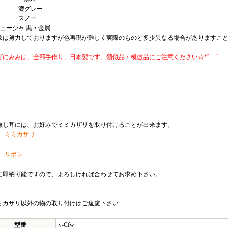
側 濃グレー
毛 スノー
チューシャ 黒・金属
像は努力しておりますが色再現が難しく実際のものと多少異なる場合がありますこ
にみみは、全部手作り、日本製です。類似品・模倣品にご注意ください☆*ﾟ ゜
無し耳には、お好みでミミカザリを取り付けることが出来ます。
ミミカザリ
リボン
に即納可能ですので、よろしければ合わせてお求め下さい。
ミカザリ以外の物の取り付けはご遠慮下さい
型番
y-Cfw