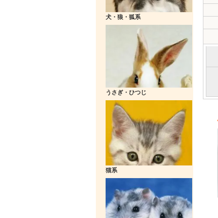
犬・狼・狐系
うさぎ・ひつじ
猫系