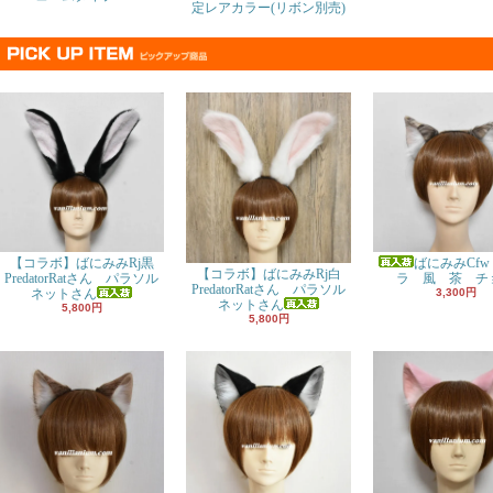
定レアカラー(リボン別売)
【コラボ】ばにみみRj黒
ばにみみCfw
【コラボ】ばにみみRj白
PredatorRatさん パラソル
ラ 風 茶 チ
PredatorRatさん パラソル
ネットさん
3,300円
ネットさん
5,800円
5,800円