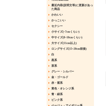
最近内容(説明文等)に更新があっ
た商品
かわいい
かっこいい
セクシー
小サイズ(~7cmくらい)
中サイズ(8~10cmくらい)
大サイズ(11cm以上)
ロングサイズ(15~20cm前後)
白
黒系
茶系
グレー・シルバー
金・ゴールド
赤・紫系
黄色・オレンジ系
青・緑系
ピンク系
ベージュ・アイボリー系