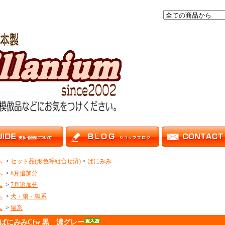
ム
>
セット品(形色等組合せ済)
>
ばにみみ
ム
>
8月追加分
ム
>
7月追加分
ム
>
犬・狼・狐系
ム
>
猫系
ばにみみCfw 黒 濃グレー