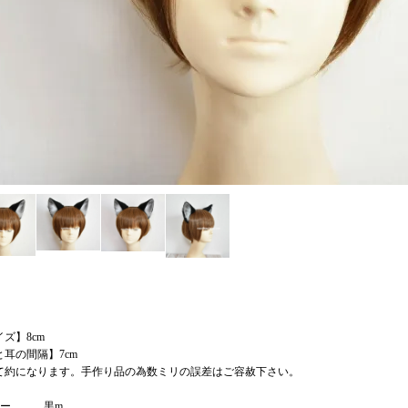
ズ】8cm
と耳の間隔】7cm
て約になります。手作り品の為数ミリの誤差はご容赦下さい。
カラー 黒m