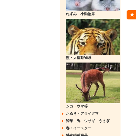
ねずみ 小動物系
熊・大型動物系
シカ・ウマ等
たぬき・アライグマ
卯年 兎 ウサギ うさぎ
春・イースター
特殊掲載商品