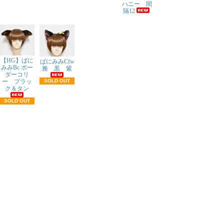
ハニー 間
隔12
【HG】ばに
ばにみみCfw
みみBc ボー
雅 黒 紫
ダーコリ
ー ブラッ
SOLD OUT
ク＆タン
SOLD OUT