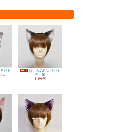
 キジト
ばにみみCfw サバト
ョコ
ラ 風
3,300円