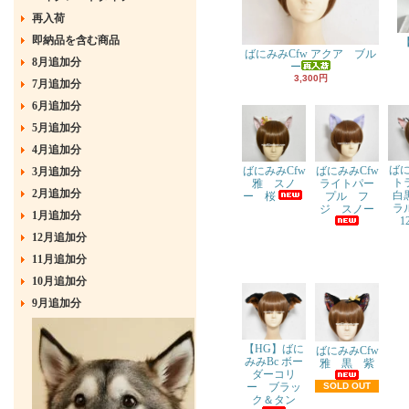
再入荷
即納品を含む商品
ばにみみCfw アクア ブル
8月追加分
ー
3,300円
7月追加分
6月追加分
5月追加分
4月追加分
ばに
ばにみみCfw
ばにみみCfw
3月追加分
ト
ライトパー
雅 スノ
2月追加分
白
プル フ
ー 桜
ラ
ジ スノー
1月追加分
1
12月追加分
11月追加分
10月追加分
9月追加分
【HG】ばに
ばにみみCfw
みみBc ボー
雅 黒 紫
ダーコリ
ー ブラッ
SOLD OUT
ク＆タン