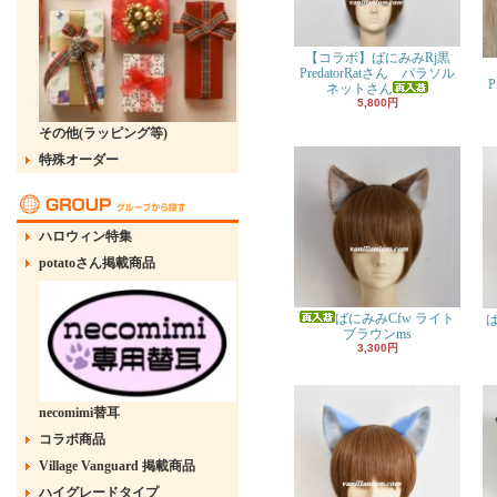
【コラボ】ばにみみRj黒
PredatorRatさん パラソル
P
ネットさん
5,800円
その他(ラッピング等)
特殊オーダー
ハロウィン特集
potatoさん掲載商品
ばにみみCfw ライト
ブラウンms
3,300円
necomimi替耳
コラボ商品
Village Vanguard 掲載商品
ハイグレードタイプ