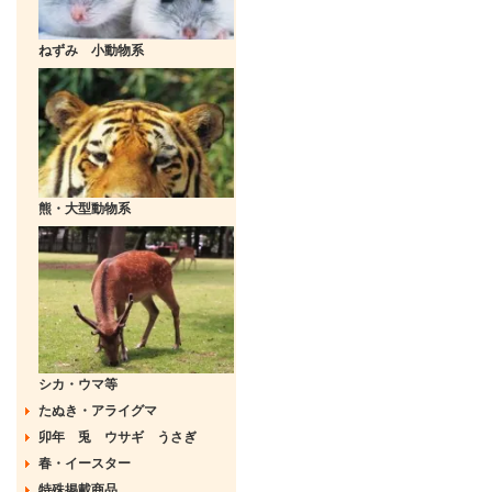
ねずみ 小動物系
熊・大型動物系
シカ・ウマ等
たぬき・アライグマ
卯年 兎 ウサギ うさぎ
春・イースター
特殊掲載商品