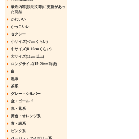
最近内容(説明文等)に更新があっ
た商品
かわいい
かっこいい
セクシー
小サイズ(~7cmくらい)
中サイズ(8~10cmくらい)
大サイズ(11cm以上)
ロングサイズ(15~20cm前後)
白
黒系
茶系
グレー・シルバー
金・ゴールド
赤・紫系
黄色・オレンジ系
青・緑系
ピンク系
ベージュ・アイボリー系