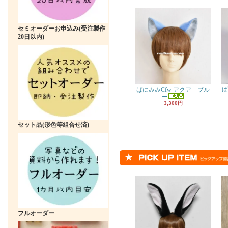
セミオーダーお申込み(受注製作
20日以内)
ば
ばにみみCfw アクア ブル
ー
3,300円
セット品(形色等組合せ済)
フルオーダー