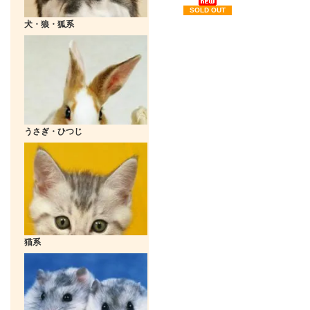
SOLD OUT
犬・狼・狐系
うさぎ・ひつじ
猫系