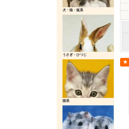
犬・狼・狐系
うさぎ・ひつじ
猫系