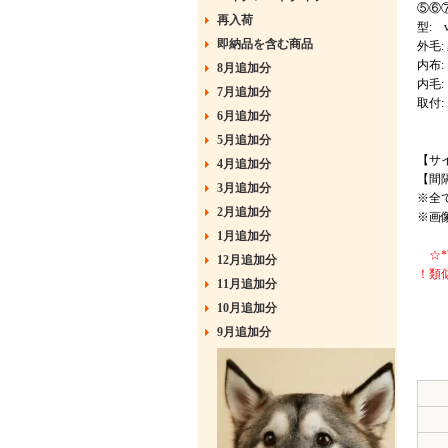
⑤⑥
再入荷
型: v
即納品を含む商品
外毛:
内布
8月追加分
内毛
7月追加分
取付
6月追加分
5月追加分
【サ
4月追加分
【間隔
3月追加分
※全
2月追加分
※画
1月追加分
☆*
12月追加分
！類
11月追加分
10月追加分
9月追加分