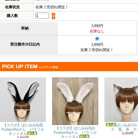
在庫状況
在庫 2 売切れ間近！
購入数
3,990円
即納
在庫なし
受注製作20日以内
3,990円
在庫 2 売切れ間近！
【コラボ】ばにみみRj黒
ばにみみCfw
【コラボ】ばにみみRj白
PredatorRatさん パラソル
ラ 風 茶 チ
PredatorRatさん パラソル
ネットさん
3,300円
ネットさん
5,800円