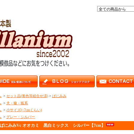
ム
>
セット品(形色等組合せ済)
>
ばにみみ
ム
>
犬・狼・狐系
ム
>
小サイズ(~7cmくらい)
ム
>
グレー・シルバー
ばにみみVc オオカミ 黒白ミックス シルバー【7cm】