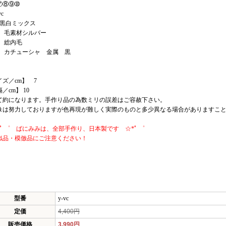
⑦⑧⑨➉
c
 黒白ミックス
: 毛素材シルバー
: 総内毛
: カチューシャ 金属 黒
イズ／cm】 7
／cm】 10
て約になります。手作り品の為数ミリの誤差はご容赦下さい。
像は努力しておりますが色再現が難しく実際のものと多少異なる場合がありますこ
ﾟ ゜ ばにみみは、全部手作り、日本製です ☆*ﾟ ゜
似品・模倣品にご注意ください！
型番
y-vc
定価
4,400円
販売価格
3,990円