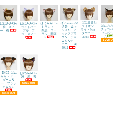
ばにみみLn
ばにみみCfw
ばにみみCfw
ばにみみCfw
ばにみみCfw
ばにみみ
ライオン
切替 金キ
トラシマ
ライトパー
雅 スノ
チョコmi
ライト7cm
ャメル ミ
白黒 コー
プル フ
ー 桜
ョコク
タウニー
ックスブラ
ラル 間隔
ジ スノー
ム
tawny
ウン チョ
12
SOLD O
コミルク
ハニー 間
隔12
【HG】ばに
ばにみみCfw
みみBc ボー
雅 黒 紫
ダーコリ
ー ブラッ
SOLD OUT
ク＆タン
SOLD OUT