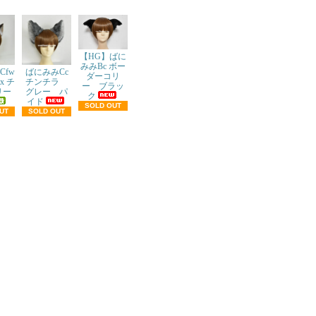
【HG】ばに
みみBc ボー
ばにみみCc
Cfw
ダーコリ
チンチラ
x チ
ー ブラッ
グレー パ
リー
ク
イド
SOLD OUT
SOLD OUT
UT