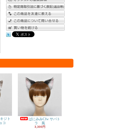
 キジト
ばにみみCfw サバト
ョコ
ラ 風
3,300円