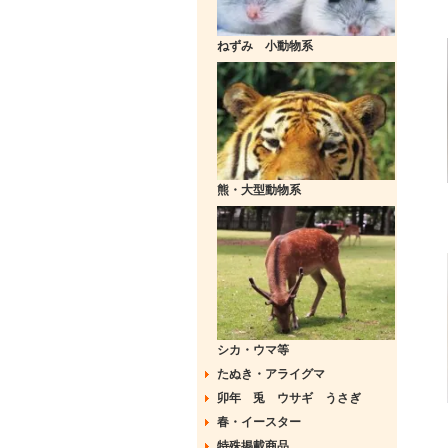
ねずみ 小動物系
熊・大型動物系
シカ・ウマ等
たぬき・アライグマ
卯年 兎 ウサギ うさぎ
春・イースター
特殊掲載商品