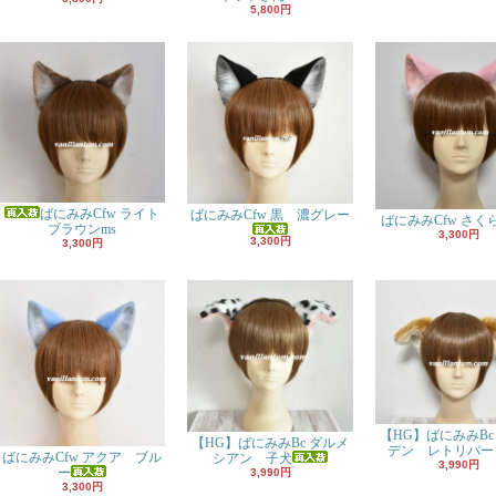
5,800円
ばにみみCfw ライト
ばにみみCfw 黒 濃グレー
ばにみみCfw さく
ブラウンms
3,300円
3,300円
3,300円
【HG】ばにみみBc
【HG】ばにみみBc ダルメ
デン レトリバー
ばにみみCfw アクア ブル
シアン 子犬
3,990円
ー
3,990円
3,300円