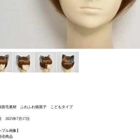
 両面毛素材 ふわふわ狼親子 こどもタイプ
 2025年7月17日
ンプル画像】
③④商品