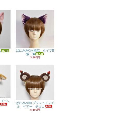
ばにみみCfw幅広 タイプB
ら
紫 紫
3,300円
 ゴール
ばにみみRk ブッシュドノエ
ル ベアー チョコ
5,500円