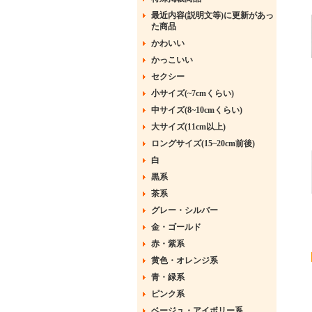
最近内容(説明文等)に更新があっ
た商品
かわいい
かっこいい
セクシー
小サイズ(~7cmくらい)
中サイズ(8~10cmくらい)
大サイズ(11cm以上)
ロングサイズ(15~20cm前後)
白
黒系
茶系
グレー・シルバー
金・ゴールド
赤・紫系
黄色・オレンジ系
青・緑系
ピンク系
ベージュ・アイボリー系