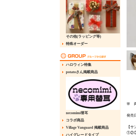
その他(ラッピング等)
特殊オーダー
ハロウィン特集
potatoさん掲載商品
🌸
necomimi替耳
発売日
コラボ商品
【サ
Village Vanguard 掲載商品
①②
ハイグレードタイプ