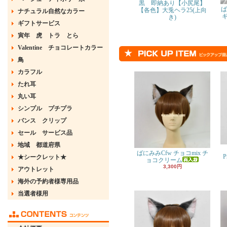
黒 即納あり【小尻尾】
ば
【各色】大兎ヘラ25(上向
ナチュラル自然なカラー
き)
ギフトサービス
寅年 虎 トラ とら
Valentine チョコレートカラー
鳥
カラフル
たれ耳
丸い耳
シンプル プチプラ
バンス クリップ
セール サービス品
地域 都道府県
ばにみみCfw チョコmix チ
P
★シークレット★
ョコクリーム
3,300円
アウトレット
海外の予約者様専用品
当選者様用