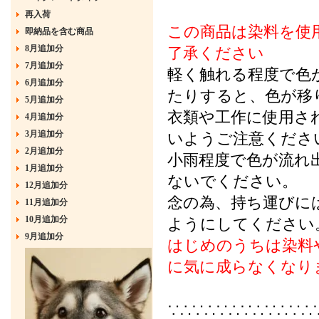
再入荷
この商品は染料を使
即納品を含む商品
8月追加分
了承ください
7月追加分
軽く触れる程度で色
6月追加分
たりすると、色が移
5月追加分
衣類や工作に使用さ
4月追加分
3月追加分
いようご注意くださ
2月追加分
小雨程度で色が流れ
1月追加分
ないでください。
12月追加分
念の為、持ち運びには
11月追加分
10月追加分
ようにしてください
9月追加分
はじめのうちは染料
に気に成らなくなり
∵∴∵∴∵∴∵∴∵∴∵∴