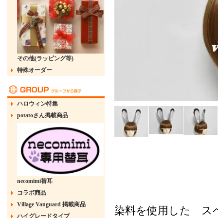
その他(ラッピング等)
特殊オーダー
ハロウィン特集
potatoさん掲載商品
ズートピア ジュデ
necomimi替耳
コラボ商品
Village Vanguard 掲載商品
染料を使用した スペ
ハイグレードタイプ