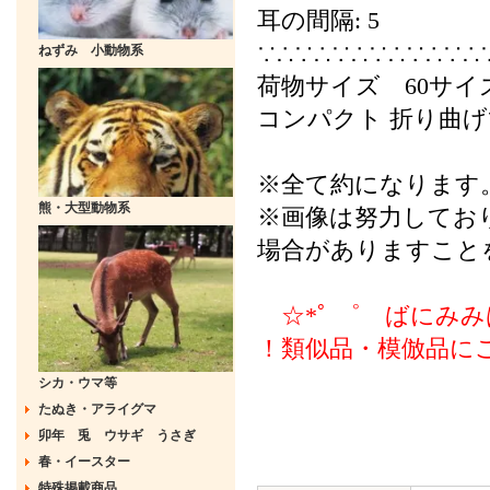
耳の間隔: 5
∵∴∵∴∵∴∵∴∵∴∵∴
ねずみ 小動物系
荷物サイズ 60サ
コンパクト 折り曲
※全て約になります
熊・大型動物系
※画像は努力してお
場合がありますこと
☆*ﾟ ゜ ばにみみ
！類似品・模倣品に
シカ・ウマ等
たぬき・アライグマ
卯年 兎 ウサギ うさぎ
春・イースター
特殊掲載商品