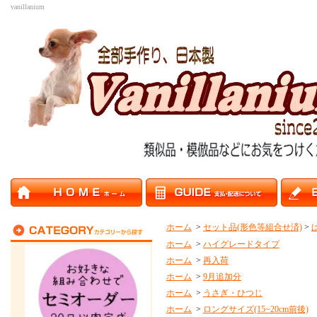
vanillanium
ホーム
>
セット品(形色等組合せ済)
>
ホーム
>
ハイグレードタイプ
ホーム
>
再入荷
ホーム
>
9月追加分
ホーム
>
うさぎ・ひつじ
ホーム
>
ロングサイズ(15~20cm前後)