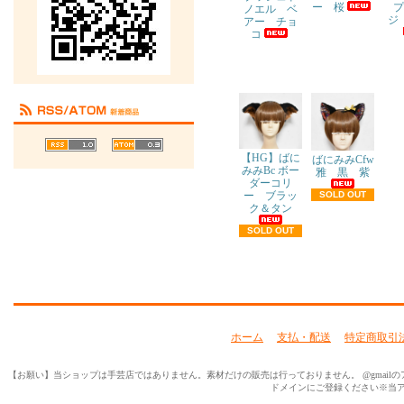
プ
ー 桜
ノエル ベ
ジ
アー チョ
コ
【HG】ばに
ばにみみCfw
みみBc ボー
雅 黒 紫
ダーコリ
ー ブラッ
SOLD OUT
ク＆タン
SOLD OUT
ホーム
支払・配送
特定商取引
【お願い】当ショップは手芸店ではありません。素材だけの販売は行っておりません。 @gmailのアド
ドメインにご登録ください※当