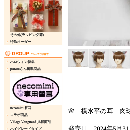
その他(ラッピング等)
特殊オーダー
ハロウィン特集
potatoさん掲載商品
necomimi替耳
🌸 横水平の耳 肉
コラボ商品
Village Vanguard 掲載商品
発売日 2024年5月3
ハイグレードタイプ