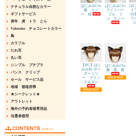
ばに
ばにみみCfw
ばにみみCfw
ナチュラル自然なカラー
ト
ライトパー
雅 スノ
ギフトサービス
白
プル フ
ー 桜
ラ
ジ スノー
寅年 虎 トラ とら
1
Valentine チョコレートカラー
鳥
カラフル
たれ耳
丸い耳
シンプル プチプラ
【HG】ばに
ばにみみCfw
みみBc ボー
雅 黒 紫
バンス クリップ
ダーコリ
ー ブラッ
SOLD OUT
セール サービス品
ク＆タン
地域 都道府県
SOLD OUT
★シークレット★
アウトレット
海外の予約者様専用品
当選者様用