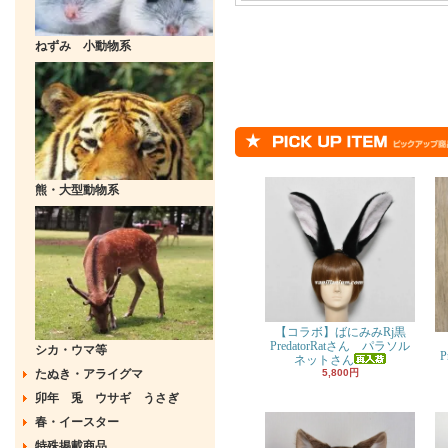
ねずみ 小動物系
熊・大型動物系
【コラボ】ばにみみRj黒
PredatorRatさん パラソル
シカ・ウマ等
P
ネットさん
たぬき・アライグマ
5,800円
卯年 兎 ウサギ うさぎ
春・イースター
特殊掲載商品