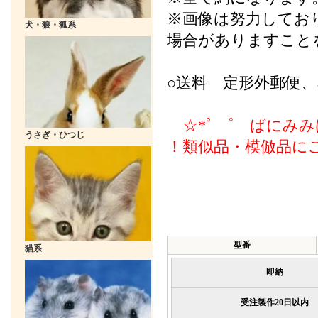
※画像は努力してお
犬・狼・狐系
場合がありますこと
○送料 定形外郵便
☆*ﾟ ゜ ばにみみ
うさぎ・ひつじ
！類似品・模倣品に
型番
猫系
即納
受注製作20日以内