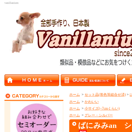
vanillanium
ホーム
>
セット品(形色等組合せ済)
>
ホーム
>
かわいい
ホーム
>
小サイズ(~7cmくらい)
ホーム
>
グレー・シルバー
ばにみみan 