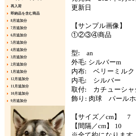
再入荷
更新日
即納品を含む商品
8月追加分
【サンプル画像】
7月追加分
①②③④商品
6月追加分
5月追加分
4月追加分
型: an
3月追加分
外毛: シルバーm
2月追加分
内布: ベリーミルク
1月追加分
12月追加分
内毛: シルバー
11月追加分
取付: カチューシ
10月追加分
飾り: 肉球 パール
9月追加分
【サイズ／cm】 7
【間隔／cm】 10
※全て約になります