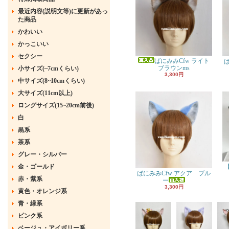
最近内容(説明文等)に更新があっ
た商品
かわいい
かっこいい
セクシー
ばにみみCfw ライト
ブラウンms
小サイズ(~7cmくらい)
3,300円
中サイズ(8~10cmくらい)
大サイズ(11cm以上)
ロングサイズ(15~20cm前後)
白
黒系
茶系
グレー・シルバー
金・ゴールド
ばにみみCfw アクア ブル
赤・紫系
ー
3,300円
黄色・オレンジ系
青・緑系
ピンク系
ベージュ・アイボリー系